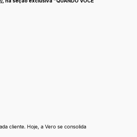
e/
, na seção exclusiva “QUANDO VOCÊ
a cliente. Hoje, a Vero se consolida