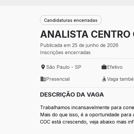
Candidaturas encerradas
ANALISTA CENTRO 
Publicada em 25 de junho de 2026
Inscrições encerradas
São Paulo - SP
Efetivo
Local de trabalho: São Paulo - SP
Tipo de vaga: 
Presencial
Vaga tamb
Modelo de trabalho: Presencial
Vaga também 
DESCRIÇÃO DA VAGA
Trabalhamos incansavelmente para conect
Mais do que isso, é a oportunidade par
COC
está crescendo, veja abaixo mais in