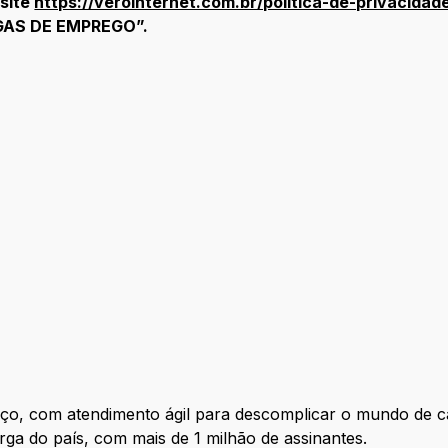
 site
https://verointernet.com.br/politica-de-privacidad
GAS DE EMPREGO”.
o, com atendimento ágil para descomplicar o mundo de cad
ga do país, com mais de 1 milhão de assinantes.