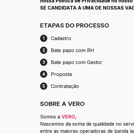
nossa Política de Privacidade no nosso
SE CANDIDATA A UMA DE NOSSAS VA
ETAPAS DO PROCESSO
Cadastro
1
Etapa 1: Cadastro
Bate papo com RH
2
Etapa 2: Bate papo com RH
Bate papo com Gestor
3
Etapa 3: Bate papo com Gestor
Proposta
4
Etapa 4: Proposta
Contratação
5
Etapa 5: Contratação
SOBRE A VERO
Somos a
VERO
,
Nascemos da soma de qualidade no serviç
entre as maiores operadoras de banda lar